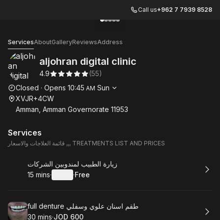
Call us
+962 7 7939 8528
Go to gallery image
Go to gallery image
Go to gallery image
Go to gallery image
Go to gallery image
1
2
3
4
5
aljohran digital clinic
Services
About
Gallery
Reviews
Address
aljohran digital clinic
4.9
(
55
)
Opening hours
Closed
·
Opens
10:45
Sun
AM
XVJR+4CW
Amman, Amman Governorate 11953
Services
قائمة العلاجات والاسعار ,,, TREATMENTS LIST AND PRICES
Book
زيارة الطبيب لمندوبين الشركات
15 mins
·
Details
·
Free
.
Duration
:
.
Price
:
Book
full denture طقم اسنان علوي وسفلي
30 mins
·
JOD 600