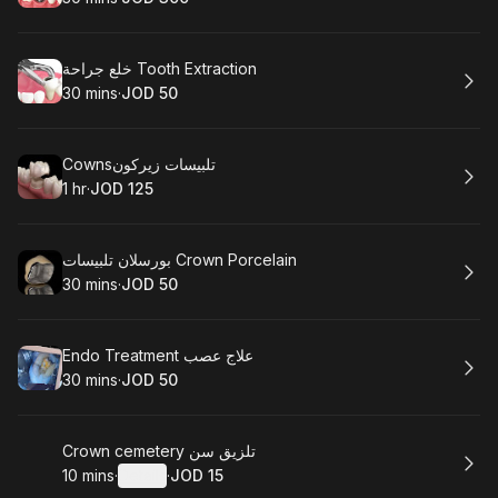
.
Duration
.
Price
:
:
Book
خلع جراحة Tooth Extraction
30 mins
·
JOD 50
.
Duration
.
Price
:
:
Book
Cownsتلبيسات زيركون
1 hr
·
JOD 125
.
Duration
.
Price
:
:
Book
بورسلان تلبيسات Crown Porcelain
30 mins
·
JOD 50
.
Duration
.
Price
:
:
Book
Endo Treatment علاج عصب
30 mins
·
JOD 50
.
Duration
.
Price
:
:
Book
Crown cemetery تلزيق سن
10 mins
·
Details
·
JOD 15
.
Duration
:
.
Price
: