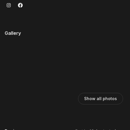
Gallery
Show all photos
,
Highest rated
Sort