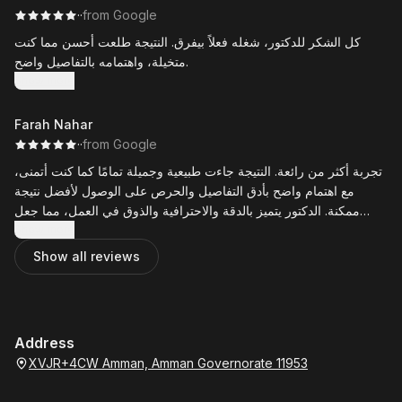
·
·
from Google
كل الشكر للدكتور، شغله فعلاً بيفرق. النتيجة طلعت أحسن مما كنت
متخيلة، واهتمامه بالتفاصيل واضح.
Show more
Farah Nahar
·
·
from Google
تجربة أكثر من رائعة. النتيجة جاءت طبيعية وجميلة تمامًا كما كنت أتمنى،
مع اهتمام واضح بأدق التفاصيل والحرص على الوصول لأفضل نتيجة
ممكنة. الدكتور يتميز بالدقة والاحترافية والذوق في العمل، مما جعل
التجربة مريحة والنتيجة تستحق كل التقدير. أنصح به بكل ثقة لكل من
Show more
يبحث عن طبيب يهتم بالجودة والجمال معًا.
Show all reviews
Address
XVJR+4CW Amman, Amman Governorate 11953