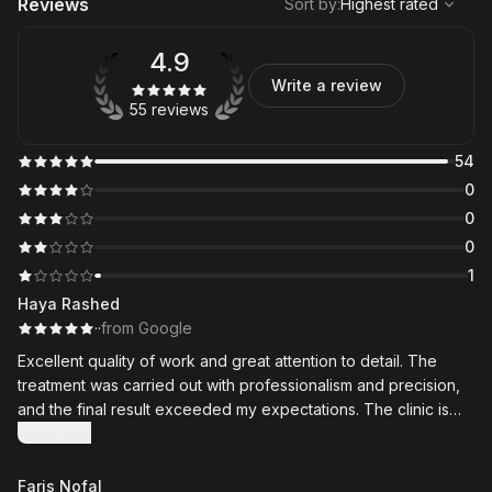
Reviews
Sort by
:
Highest rated
4.9
Write a review
55 reviews
54
0
0
0
1
Haya Rashed
·
·
from Google
Excellent quality of work and great attention to detail. The
treatment was carried out with professionalism and precision,
and the final result exceeded my expectations. The clinic is
clean, well organized, and the staff is courteous and
Show more
welcoming. Highly recommended.
Faris Nofal