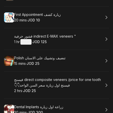
.
Duration
.
Price
:
:
Book
First Appointment زيارة كشف
20 mins
·
JOD 10
.
Duration
.
Price
:
:
Book
قشور خزفية indirect E-MAX veneers "
1 hr
·
Details
·
JOD 125
.
Duration
.
:
Price
:
Book
Polish تنضيف وتشييك على الاسنان
15 mins
·
JOD 25
.
Duration
.
Price
:
:
Book
فيسنج direct composite veneers /price for one tooth
👇👇فيسنج اول زيارة سعر السن الواحد
2 hrs
·
JOD 25
.
Duration
.
Price
:
:
Book
Dental Implants زراعة اول زيارة
30 mins
·
JOD 300